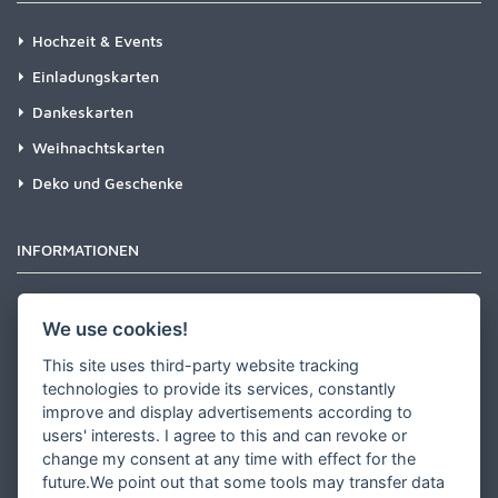
Hochzeit & Events
Einladungskarten
Dankeskarten
Weihnachtskarten
Deko und Geschenke
INFORMATIONEN
Newsletter
We use cookies!
Zahlungsarten
This site uses third-party website tracking
Versandinformationen
technologies to provide its services, constantly
improve and display advertisements according to
Partner werden
users' interests. I agree to this and can revoke or
Designer werden
change my consent at any time with effect for the
future.We point out that some tools may transfer data
Über Tausendschön Karten