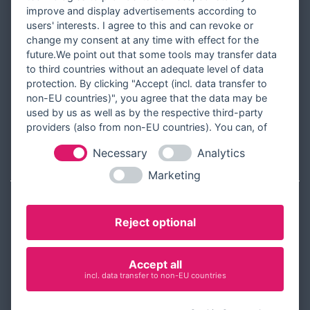
improve and display advertisements according to
Partner werden
users' interests. I agree to this and can revoke or
Designer werden
change my consent at any time with effect for the
future.We point out that some tools may transfer data
Über Tausendschön Karten
to third countries without an adequate level of data
Blog
protection. By clicking "Accept (incl. data transfer to
non-EU countries)", you agree that the data may be
Ratgeber
used by us as well as by the respective third-party
Unsere Partner
providers (also from non-EU countries). You can, of
course, change your cookie settings at any time.
Necessary
Analytics
RECHTLICHES
Marketing
Kontakt aufnehmen
Reject optional
Allgemeine Geschäftsbedingungen
Widerrufsbelehrung
Accept all
Widerrufsformular
incl. data transfer to non-EU countries
Datenschutz