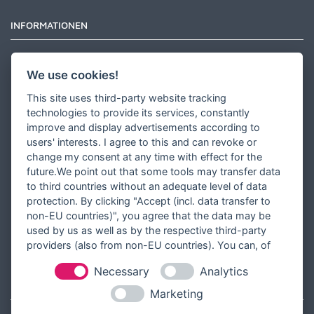
INFORMATIONEN
Newsletter
We use cookies!
Zahlungsarten
This site uses third-party website tracking
Versandinformationen
technologies to provide its services, constantly
improve and display advertisements according to
Partner werden
users' interests. I agree to this and can revoke or
Designer werden
change my consent at any time with effect for the
future.We point out that some tools may transfer data
Über Tausendschön Karten
to third countries without an adequate level of data
Blog
protection. By clicking "Accept (incl. data transfer to
non-EU countries)", you agree that the data may be
Ratgeber
used by us as well as by the respective third-party
Unsere Partner
providers (also from non-EU countries). You can, of
course, change your cookie settings at any time.
Necessary
Analytics
RECHTLICHES
Marketing