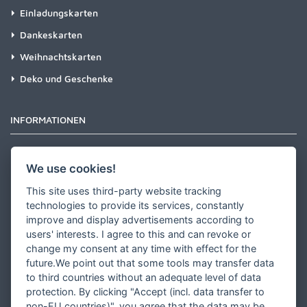
Einladungskarten
Dankeskarten
Weihnachtskarten
Deko und Geschenke
INFORMATIONEN
Newsletter
We use cookies!
Zahlungsarten
This site uses third-party website tracking
Versandinformationen
technologies to provide its services, constantly
improve and display advertisements according to
Partner werden
users' interests. I agree to this and can revoke or
Designer werden
change my consent at any time with effect for the
future.We point out that some tools may transfer data
Über Tausendschön Karten
to third countries without an adequate level of data
Blog
protection. By clicking "Accept (incl. data transfer to
non-EU countries)", you agree that the data may be