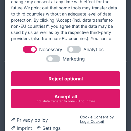
Designer werden
change my consent at any time with effect for the
future.We point out that some tools may transfer data
Über Tausendschön Karten
to third countries without an adequate level of data
Blog
protection. By clicking "Accept (incl. data transfer to
non-EU countries)", you agree that the data may be
Ratgeber
used by us as well as by the respective third-party
Unsere Partner
providers (also from non-EU countries). You can, of
course, change your cookie settings at any time.
Necessary
Analytics
RECHTLICHES
Marketing
Kontakt aufnehmen
Reject optional
Allgemeine Geschäftsbedingungen
Widerrufsbelehrung
Accept all
Widerrufsformular
incl. data transfer to non-EU countries
Datenschutz
Cookie Consent by
Impressum
Privacy policy
Legal Cockpit
Cookie-Einstellungen ändern
Imprint
Settings