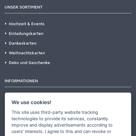
UNSER SORTIMENT
Hochzeit & Events
Einladungskarten
Dankeskarten
Weihnachtskarten
Deko und Geschenke
INFORMATIONEN
Newsletter
We use cookies!
Zahlungsarten
This site uses third-party website tracking
Versandinformationen
technologies to provide its services, constantly
improve and display advertisements according to
Partner werden
users' interests. I agree to this and can revoke or