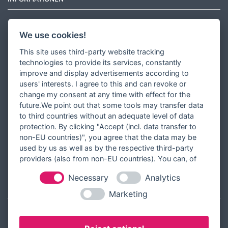
Newsletter
We use cookies!
Zahlungsarten
This site uses third-party website tracking
Versandinformationen
technologies to provide its services, constantly
improve and display advertisements according to
Partner werden
users' interests. I agree to this and can revoke or
Designer werden
change my consent at any time with effect for the
future.We point out that some tools may transfer data
Über Tausendschön Karten
to third countries without an adequate level of data
Blog
protection. By clicking "Accept (incl. data transfer to
non-EU countries)", you agree that the data may be
Ratgeber
used by us as well as by the respective third-party
Unsere Partner
providers (also from non-EU countries). You can, of
course, change your cookie settings at any time.
Necessary
Analytics
RECHTLICHES
Marketing
Kontakt aufnehmen