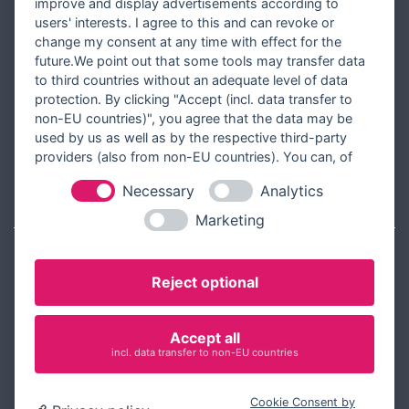
improve and display advertisements according to
Partner werden
users' interests. I agree to this and can revoke or
Designer werden
change my consent at any time with effect for the
future.We point out that some tools may transfer data
Über Tausendschön Karten
to third countries without an adequate level of data
Blog
protection. By clicking "Accept (incl. data transfer to
non-EU countries)", you agree that the data may be
Ratgeber
used by us as well as by the respective third-party
Unsere Partner
providers (also from non-EU countries). You can, of
course, change your cookie settings at any time.
Necessary
Analytics
RECHTLICHES
Marketing
Kontakt aufnehmen
Reject optional
Allgemeine Geschäftsbedingungen
Widerrufsbelehrung
Accept all
Widerrufsformular
incl. data transfer to non-EU countries
Datenschutz
Cookie Consent by
Impressum