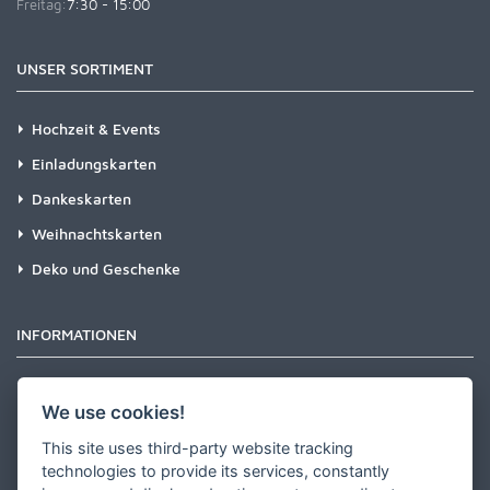
Freitag:
7:30 - 15:00
UNSER SORTIMENT
Hochzeit & Events
Einladungskarten
Dankeskarten
Weihnachtskarten
Deko und Geschenke
INFORMATIONEN
Newsletter
We use cookies!
Zahlungsarten
This site uses third-party website tracking
Versandinformationen
technologies to provide its services, constantly