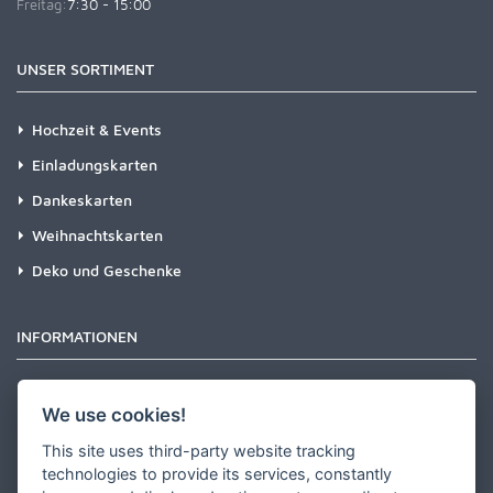
Freitag:
7:30 - 15:00
UNSER SORTIMENT
Hochzeit & Events
Einladungskarten
Dankeskarten
Weihnachtskarten
Deko und Geschenke
INFORMATIONEN
Newsletter
We use cookies!
Zahlungsarten
This site uses third-party website tracking
Versandinformationen
technologies to provide its services, constantly