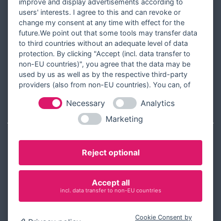
improve and display advertisements according to
Partner werden
users' interests. I agree to this and can revoke or
Designer werden
change my consent at any time with effect for the
future.We point out that some tools may transfer data
Über Tausendschön Karten
to third countries without an adequate level of data
Blog
protection. By clicking "Accept (incl. data transfer to
non-EU countries)", you agree that the data may be
Ratgeber
used by us as well as by the respective third-party
Unsere Partner
providers (also from non-EU countries). You can, of
course, change your cookie settings at any time.
Necessary
Analytics
RECHTLICHES
Marketing
Kontakt aufnehmen
Reject optional
Allgemeine Geschäftsbedingungen
Widerrufsbelehrung
Accept all
Widerrufsformular
incl. data transfer to non-EU countries
Datenschutz
Cookie Consent by
Impressum