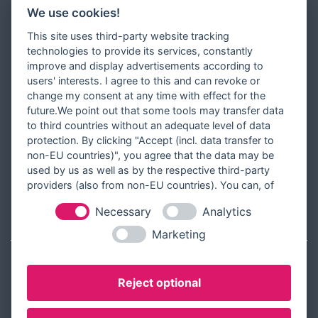
Newsletter
We use cookies!
Zahlungsarten
This site uses third-party website tracking
Versandinformationen
technologies to provide its services, constantly
improve and display advertisements according to
Partner werden
users' interests. I agree to this and can revoke or
Designer werden
change my consent at any time with effect for the
future.We point out that some tools may transfer data
Über Tausendschön Karten
to third countries without an adequate level of data
Blog
protection. By clicking "Accept (incl. data transfer to
non-EU countries)", you agree that the data may be
Ratgeber
used by us as well as by the respective third-party
Unsere Partner
providers (also from non-EU countries). You can, of
course, change your cookie settings at any time.
Necessary
Analytics
RECHTLICHES
Marketing
Kontakt aufnehmen
Reject optional
Allgemeine Geschäftsbedingungen
Widerrufsbelehrung