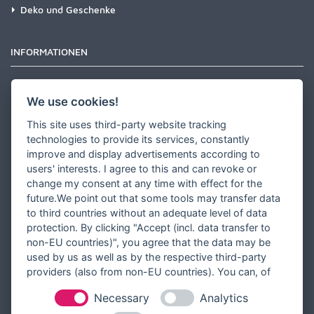
Deko und Geschenke
INFORMATIONEN
Newsletter
We use cookies!
Zahlungsarten
This site uses third-party website tracking
Versandinformationen
technologies to provide its services, constantly
improve and display advertisements according to
Partner werden
users' interests. I agree to this and can revoke or
Designer werden
change my consent at any time with effect for the
future.We point out that some tools may transfer data
Über Tausendschön Karten
to third countries without an adequate level of data
Blog
protection. By clicking "Accept (incl. data transfer to
non-EU countries)", you agree that the data may be
Ratgeber
used by us as well as by the respective third-party
Unsere Partner
providers (also from non-EU countries). You can, of
course, change your cookie settings at any time.
Necessary
Analytics
RECHTLICHES