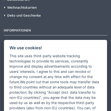
Weihnachtskarten
Deko und Geschenke
INFORMATIONEN
Newsletter
We use cookies!
Zahlungsarten
This site uses third-party website tracking
Versandinformationen
technologies to provide its services, constantly
improve and display advertisements according to
Partner werden
users' interests. I agree to this and can revoke or
Designer werden
change my consent at any time with effect for the
future.We point out that some tools may transfer data
Über Tausendschön Karten
to third countries without an adequate level of data
Blog
protection. By clicking "Accept (incl. data transfer to
non-EU countries)", you agree that the data may be
Ratgeber
used by us as well as by the respective third-party
Unsere Partner
providers (also from non-EU countries). You can, of