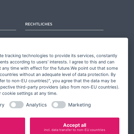
RECHTLICHES
Kontakt aufnehmen
Allgemeine Geschäftsbedingungen
te tracking technologies to provide its services, constantly
Widerrufsbelehrung
ts according to users' interests. I agree to this and can
any time with effect for the future.We point out that some
Widerrufsformular
 countries without an adequate level of data protection. By
Datenschutz
nsfer to non-EU countries)", you agree that the data may be
spective third-party providers (also from non-EU countries).
Impressum
 cookie settings at any time.
Cookie-Einstellungen ändern
ry
Analytics
Marketing
Accept all
incl. data transfer to non-EU countries