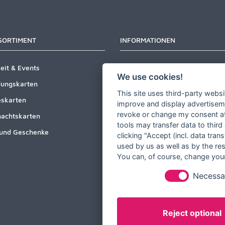
SORTIMENT
INFORMATIONEN
eit & Events
Newsletter
We use cookies!
dungskarten
Zahlungsarten
This site uses third-party websi
skarten
Versandinformationen
improve and display advertisemen
revoke or change my consent at 
achtskarten
Partner werden
tools may transfer data to third
und Geschenke
Designer werden
clicking "Accept (incl. data tra
used by us as well as by the re
Über Tausendschön Karten
You can, of course, change your
Blog
Necessa
Ratgeber
Unsere Partner
Reject optional