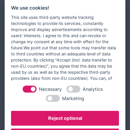
Newsletter
We use cookies!
Zahlungsarten
This site uses third-party website tracking
Versandinformationen
technologies to provide its services, constantly
improve and display advertisements according to
Partner werden
users' interests. I agree to this and can revoke or
Designer werden
change my consent at any time with effect for the
future.We point out that some tools may transfer data
Über Tausendschön Karten
to third countries without an adequate level of data
Blog
protection. By clicking "Accept (incl. data transfer to
non-EU countries)", you agree that the data may be
Ratgeber
used by us as well as by the respective third-party
Unsere Partner
providers (also from non-EU countries). You can, of
course, change your cookie settings at any time.
Necessary
Analytics
RECHTLICHES
Marketing
Kontakt aufnehmen
Reject optional
Allgemeine Geschäftsbedingungen
Widerrufsbelehrung