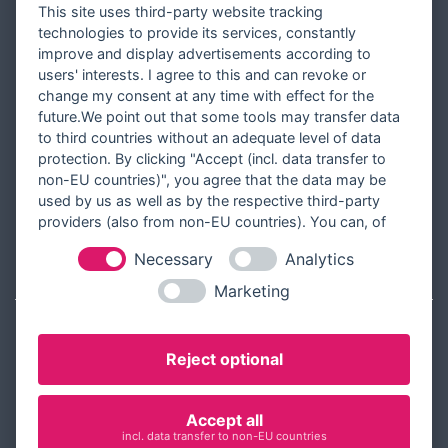
This site uses third-party website tracking
Versandinformationen
technologies to provide its services, constantly
improve and display advertisements according to
Partner werden
users' interests. I agree to this and can revoke or
Designer werden
change my consent at any time with effect for the
future.We point out that some tools may transfer data
Über Tausendschön Karten
to third countries without an adequate level of data
Blog
protection. By clicking "Accept (incl. data transfer to
non-EU countries)", you agree that the data may be
Ratgeber
used by us as well as by the respective third-party
Unsere Partner
providers (also from non-EU countries). You can, of
course, change your cookie settings at any time.
Necessary
Analytics
RECHTLICHES
Marketing
Kontakt aufnehmen
Reject optional
Allgemeine Geschäftsbedingungen
Widerrufsbelehrung
Accept all
Widerrufsformular
incl. data transfer to non-EU countries