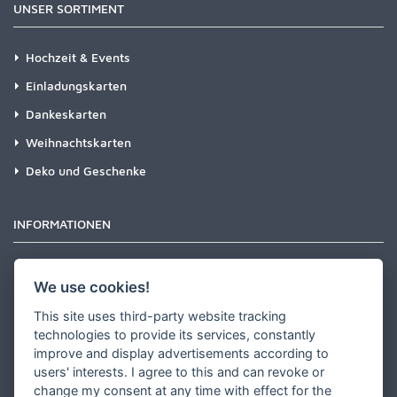
UNSER SORTIMENT
Hochzeit & Events
Einladungskarten
Dankeskarten
Weihnachtskarten
Deko und Geschenke
INFORMATIONEN
Newsletter
We use cookies!
Zahlungsarten
This site uses third-party website tracking
Versandinformationen
technologies to provide its services, constantly
improve and display advertisements according to
Partner werden
users' interests. I agree to this and can revoke or
Designer werden
change my consent at any time with effect for the