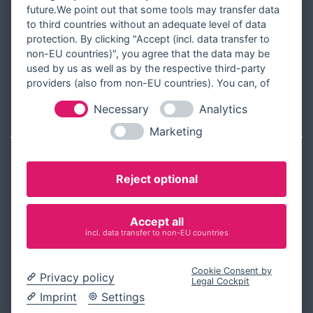
future.We point out that some tools may transfer data
Über Tausendschön Karten
to third countries without an adequate level of data
Blog
protection. By clicking "Accept (incl. data transfer to
non-EU countries)", you agree that the data may be
Ratgeber
used by us as well as by the respective third-party
Unsere Partner
providers (also from non-EU countries). You can, of
course, change your cookie settings at any time.
Necessary
Analytics
RECHTLICHES
Marketing
Kontakt aufnehmen
Reject optional
Allgemeine Geschäftsbedingungen
Widerrufsbelehrung
Accept all
Widerrufsformular
incl. data transfer to non-EU countries
Datenschutz
Cookie Consent by
Impressum
Privacy policy
Legal Cockpit
Cookie-Einstellungen ändern
Imprint
Settings