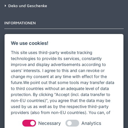
Deko und Geschenke
INFORMATIONEN
Newsletter
We use cookies!
Zahlungsarten
This site uses third-party website tracking
Versandinformationen
technologies to provide its services, constantly
improve and display advertisements according to
Partner werden
users' interests. I agree to this and can revoke or
Designer werden
change my consent at any time with effect for the
future.We point out that some tools may transfer data
Über Tausendschön Karten
to third countries without an adequate level of data
Blog
protection. By clicking "Accept (incl. data transfer to
non-EU countries)", you agree that the data may be
Ratgeber
used by us as well as by the respective third-party
Unsere Partner
providers (also from non-EU countries). You can, of
course, change your cookie settings at any time.
Necessary
Analytics