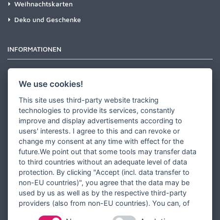
Weihnachtskarten
Deko und Geschenke
INFORMATIONEN
Newsletter
We use cookies!
Zahlungsarten
This site uses third-party website tracking
Versandinformationen
technologies to provide its services, constantly
improve and display advertisements according to
Partner werden
users' interests. I agree to this and can revoke or
Designer werden
change my consent at any time with effect for the
future.We point out that some tools may transfer data
Über Tausendschön Karten
to third countries without an adequate level of data
Blog
protection. By clicking "Accept (incl. data transfer to
non-EU countries)", you agree that the data may be
Ratgeber
used by us as well as by the respective third-party
Unsere Partner
providers (also from non-EU countries). You can, of
course, change your cookie settings at any time.