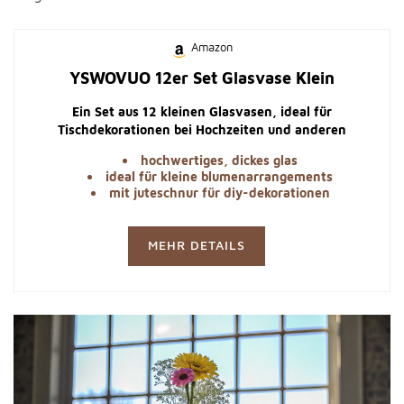
Amazon
YSWOVUO 12er Set Glasvase Klein
Ein Set aus 12 kleinen Glasvasen, ideal für
Tischdekorationen bei Hochzeiten und anderen
Feierlichkeiten. Die Vasen sind spülmaschinenfest und
hochwertiges, dickes glas
wiederverwendbar.
ideal für kleine blumenarrangements
mit juteschnur für diy-dekorationen
MEHR DETAILS