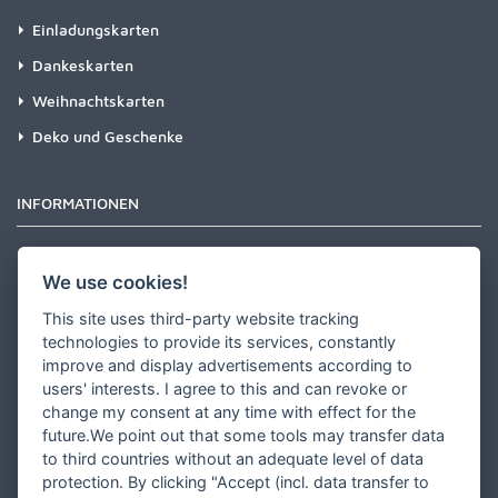
Einladungskarten
Dankeskarten
Weihnachtskarten
Deko und Geschenke
INFORMATIONEN
Newsletter
We use cookies!
Zahlungsarten
This site uses third-party website tracking
Versandinformationen
technologies to provide its services, constantly
improve and display advertisements according to
Partner werden
users' interests. I agree to this and can revoke or
Designer werden
change my consent at any time with effect for the
future.We point out that some tools may transfer data
Über Tausendschön Karten
to third countries without an adequate level of data
Blog
protection. By clicking "Accept (incl. data transfer to