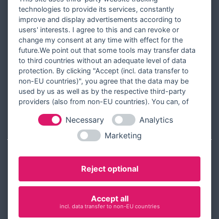
Versandinformationen
technologies to provide its services, constantly
improve and display advertisements according to
Partner werden
users' interests. I agree to this and can revoke or
Designer werden
change my consent at any time with effect for the
future.We point out that some tools may transfer data
Über Tausendschön Karten
to third countries without an adequate level of data
Blog
protection. By clicking "Accept (incl. data transfer to
non-EU countries)", you agree that the data may be
Ratgeber
used by us as well as by the respective third-party
Unsere Partner
providers (also from non-EU countries). You can, of
course, change your cookie settings at any time.
Necessary
Analytics
RECHTLICHES
Marketing
Kontakt aufnehmen
Reject optional
Allgemeine Geschäftsbedingungen
Widerrufsbelehrung
Accept all
Widerrufsformular
incl. data transfer to non-EU countries
Datenschutz