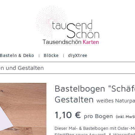
Basteln & Deko
Blöcke
diyXtree
n und Gestalten
Bastelbogen "Schä
Gestalten
weißes Naturpa
1,10 €
pro Bogen
(inkl. MwSt
Dieser Mal- & Bastelbogen mit Oster-Mo
Filzstiften sowie Aquarell- & Wasserfa