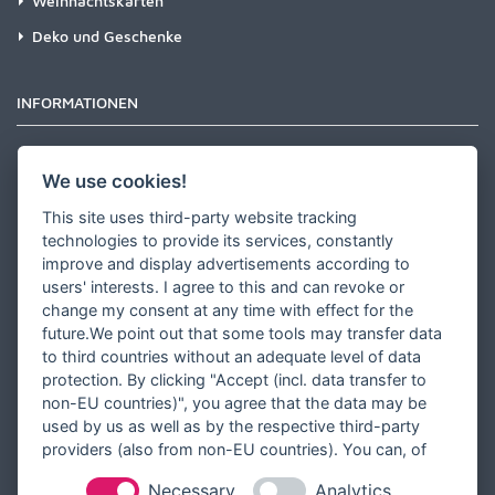
Weihnachtskarten
Deko und Geschenke
INFORMATIONEN
Newsletter
We use cookies!
Zahlungsarten
This site uses third-party website tracking
Versandinformationen
technologies to provide its services, constantly
improve and display advertisements according to
Partner werden
users' interests. I agree to this and can revoke or
Designer werden
change my consent at any time with effect for the
future.We point out that some tools may transfer data
Über Tausendschön Karten
to third countries without an adequate level of data
Blog
protection. By clicking "Accept (incl. data transfer to
non-EU countries)", you agree that the data may be
Ratgeber
used by us as well as by the respective third-party
Unsere Partner
providers (also from non-EU countries). You can, of
course, change your cookie settings at any time.
Necessary
Analytics