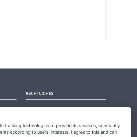
RECHTLICHES
Kontakt aufnehmen
Allgemeine Geschäftsbedingungen
te tracking technologies to provide its services, constantly
Widerrufsbelehrung
ts according to users' interests. I agree to this and can