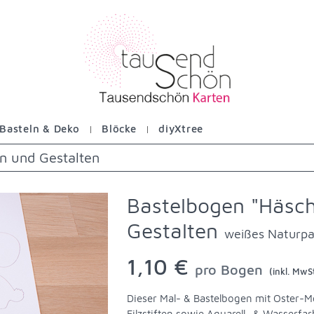
Basteln & Deko
Blöcke
diyXtree
n und Gestalten
Bastelbogen "Häsc
Gestalten
weißes Naturpa
1,10 €
pro Bogen
(inkl. MwSt
Dieser Mal- & Bastelbogen mit Oster-Mo
Filzstiften sowie Aquarell- & Wasserfa