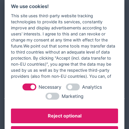
Newsletter
We use cookies!
Zahlungsarten
This site uses third-party website tracking
Versandinformationen
technologies to provide its services, constantly
improve and display advertisements according to
Partner werden
users' interests. I agree to this and can revoke or
Designer werden
change my consent at any time with effect for the
future.We point out that some tools may transfer data
Über Tausendschön Karten
to third countries without an adequate level of data
Blog
protection. By clicking "Accept (incl. data transfer to
non-EU countries)", you agree that the data may be
Ratgeber
used by us as well as by the respective third-party
Unsere Partner
providers (also from non-EU countries). You can, of
course, change your cookie settings at any time.
Necessary
Analytics
RECHTLICHES
Marketing
Kontakt aufnehmen
Reject optional
Allgemeine Geschäftsbedingungen
Widerrufsbelehrung