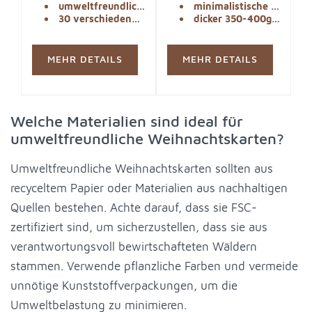
umweltfreundliche materialien
minimalistische aquarell-designs
Karten sind aus
Kraftpapierumschlägen.
30 verschiedene motive
dicker 350-400g/qm karton
recycelbarem Papier
Ideal für persönliche
und haben einen
Weihnachtsgrüße.
leichten Glanz, der an
MEHR DETAILS
MEHR DETAILS
schimmernden Schnee
erinnert.
Welche Materialien sind ideal für
umweltfreundliche Weihnachtskarten?
Umweltfreundliche Weihnachtskarten sollten aus
recyceltem Papier oder Materialien aus nachhaltigen
Quellen bestehen. Achte darauf, dass sie FSC-
zertifiziert sind, um sicherzustellen, dass sie aus
verantwortungsvoll bewirtschafteten Wäldern
stammen. Verwende pflanzliche Farben und vermeide
unnötige Kunststoffverpackungen, um die
Umweltbelastung zu minimieren.