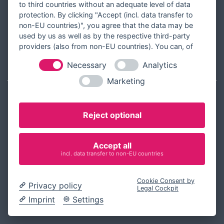
to third countries without an adequate level of data
Dankeskarten
protection. By clicking "Accept (incl. data transfer to
Weihnachtskarten
non-EU countries)", you agree that the data may be
used by us as well as by the respective third-party
Deko und Geschenke
providers (also from non-EU countries). You can, of
course, change your cookie settings at any time.
Necessary
Analytics
INFORMATIONEN
Marketing
Newsletter
Zahlungsarten
Reject optional
Versandinformationen
Accept all
Partner werden
incl. data transfer to non-EU countries
Designer werden
Über Tausendschön Karten
Cookie Consent by
Privacy policy
Legal Cockpit
Blog
Imprint
Settings
Ratgeber