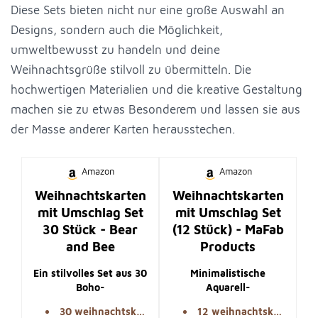
Diese Sets bieten nicht nur eine große Auswahl an
Designs, sondern auch die Möglichkeit,
umweltbewusst zu handeln und deine
Weihnachtsgrüße stilvoll zu übermitteln. Die
hochwertigen Materialien und die kreative Gestaltung
machen sie zu etwas Besonderem und lassen sie aus
der Masse anderer Karten herausstechen.
Amazon
Amazon
Weihnachtskarten
Weihnachtskarten
mit Umschlag Set
mit Umschlag Set
30 Stück - Bear
(12 Stück) - MaFab
and Bee
Products
Ein stilvolles Set aus 30
Minimalistische
Boho-
Aquarell-
Weihnachtskarten mit
Weihnachtskarten auf
30 weihnachtskarten mit umschlägen
12 weihnachtskarten mit umschlägen
Umschlägen. Die
dickem Papier mit