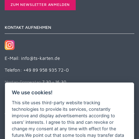
ZUM NEWSLETTER ANMELDEN
KONTAKT AUFNEHMEN
E-Mail:
info@ts-karten.de
Telefon: +49 89 958 935 72-0
Montag-Donnerstag:
7:30 - 16:30
Freitag:
7:30 - 15:00
We use cookies!
This site uses third-party website tracking
UNSER SORTIMENT
technologies to provide its services, constantly
improve and display advertisements according to
users' interests. I agree to this and can revoke or
Hochzeit & Events
change my consent at any time with effect for the
Einladungskarten
future.We point out that some tools may transfer data