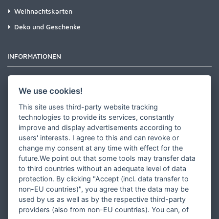
Weihnachtskarten
Deko und Geschenke
INFORMATIONEN
Newsletter
We use cookies!
Zahlungsarten
This site uses third-party website tracking
Versandinformationen
technologies to provide its services, constantly
improve and display advertisements according to
Partner werden
users' interests. I agree to this and can revoke or
Designer werden
change my consent at any time with effect for the
future.We point out that some tools may transfer data
Über Tausendschön Karten
to third countries without an adequate level of data
Blog
protection. By clicking "Accept (incl. data transfer to
non-EU countries)", you agree that the data may be
Ratgeber
used by us as well as by the respective third-party
Unsere Partner
providers (also from non-EU countries). You can, of