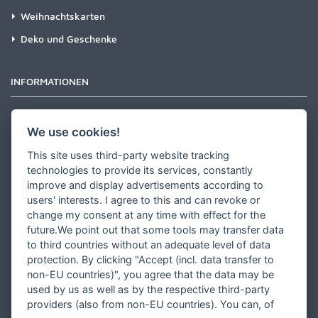
Weihnachtskarten
Deko und Geschenke
INFORMATIONEN
Newsletter
We use cookies!
Zahlungsarten
This site uses third-party website tracking
Versandinformationen
technologies to provide its services, constantly
improve and display advertisements according to
Partner werden
users' interests. I agree to this and can revoke or
Designer werden
change my consent at any time with effect for the
future.We point out that some tools may transfer data
Über Tausendschön Karten
to third countries without an adequate level of data
Blog
protection. By clicking "Accept (incl. data transfer to
non-EU countries)", you agree that the data may be
Ratgeber
used by us as well as by the respective third-party
Unsere Partner
providers (also from non-EU countries). You can, of