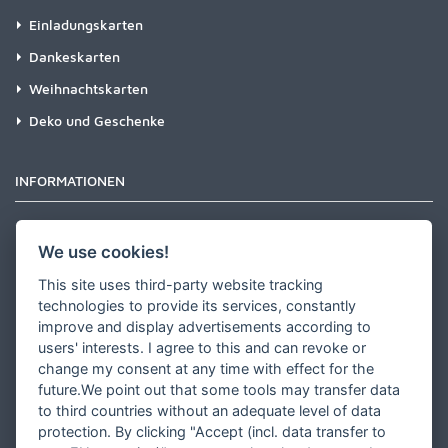
Einladungskarten
Dankeskarten
Weihnachtskarten
Deko und Geschenke
INFORMATIONEN
Newsletter
We use cookies!
Zahlungsarten
This site uses third-party website tracking
Versandinformationen
technologies to provide its services, constantly
improve and display advertisements according to
Partner werden
users' interests. I agree to this and can revoke or
Designer werden
change my consent at any time with effect for the
future.We point out that some tools may transfer data
Über Tausendschön Karten
to third countries without an adequate level of data
Blog
protection. By clicking "Accept (incl. data transfer to