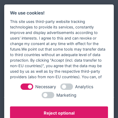
Newsletter
We use cookies!
Zahlungsarten
This site uses third-party website tracking
Versandinformationen
technologies to provide its services, constantly
improve and display advertisements according to
Partner werden
users' interests. I agree to this and can revoke or
Designer werden
change my consent at any time with effect for the
future.We point out that some tools may transfer data
Über Tausendschön Karten
to third countries without an adequate level of data
Blog
protection. By clicking "Accept (incl. data transfer to
non-EU countries)", you agree that the data may be
Ratgeber
used by us as well as by the respective third-party
Unsere Partner
providers (also from non-EU countries). You can, of
course, change your cookie settings at any time.
Necessary
Analytics
RECHTLICHES
Marketing
Kontakt aufnehmen
Reject optional
Allgemeine Geschäftsbedingungen