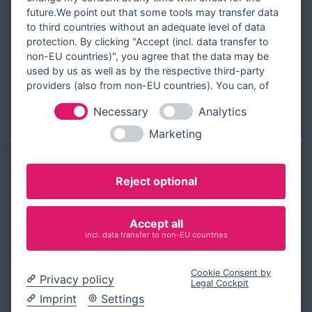
future.We point out that some tools may transfer data
Über Tausendschön Karten
to third countries without an adequate level of data
Blog
protection. By clicking "Accept (incl. data transfer to
non-EU countries)", you agree that the data may be
Ratgeber
used by us as well as by the respective third-party
Unsere Partner
providers (also from non-EU countries). You can, of
course, change your cookie settings at any time.
Necessary
Analytics
RECHTLICHES
Marketing
Kontakt aufnehmen
Reject optional
Allgemeine Geschäftsbedingungen
Widerrufsbelehrung
Accept all
Widerrufsformular
incl. data transfer to non-EU countries
Datenschutz
Cookie Consent by
Impressum
Privacy policy
Legal Cockpit
Cookie-Einstellungen ändern
Imprint
Settings