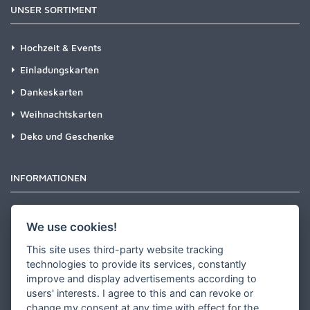
UNSER SORTIMENT
Hochzeit & Events
Einladungskarten
Dankeskarten
Weihnachtskarten
Deko und Geschenke
INFORMATIONEN
Newsletter
We use cookies!
Zahlungsarten
This site uses third-party website tracking
Versandinformationen
technologies to provide its services, constantly
improve and display advertisements according to
Partner werden
users' interests. I agree to this and can revoke or
Designer werden
change my consent at any time with effect for the