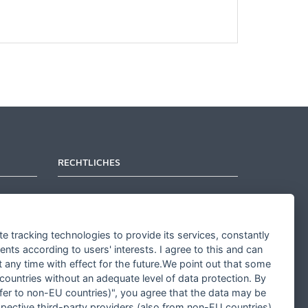
RECHTLICHES
Kontakt aufnehmen
Allgemeine Geschäftsbedingungen
te tracking technologies to provide its services, constantly
Widerrufsbelehrung
ts according to users' interests. I agree to this and can
any time with effect for the future.We point out that some
Widerrufsformular
 countries without an adequate level of data protection. By
Datenschutz
nsfer to non-EU countries)", you agree that the data may be
spective third-party providers (also from non-EU countries).