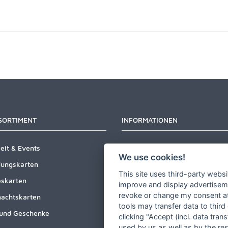
SORTIMENT
INFORMATIONEN
eit & Events
Newsletter
We use cookies!
dungskarten
Zahlungsarten
This site uses third-party websi
skarten
Versandinformationen
improve and display advertisemen
revoke or change my consent at 
achtskarten
Partner werden
tools may transfer data to third
und Geschenke
Designer werden
clicking "Accept (incl. data tra
used by us as well as by the re