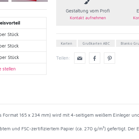
Gestaltung vom Profi
E
eisvorteil
per Stück
Karten
Grußkarten ABC
Blanko Gr
per Stück
per Stück
Teilen:
 stellen
s Format 165 x 234 mm) wird mit 4-seitigem weißem Einleger un
ärbtem und FSC-zertifiziertem Papier (ca. 270 g/m²) gefertigt. Der