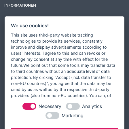
INFORMATIONEN
Newsletter
We use cookies!
Zahlungsarten
This site uses third-party website tracking
Versandinformationen
technologies to provide its services, constantly
improve and display advertisements according to
Partner werden
users' interests. I agree to this and can revoke or
Designer werden
change my consent at any time with effect for the
future.We point out that some tools may transfer data
Über Tausendschön Karten
to third countries without an adequate level of data
Blog
protection. By clicking "Accept (incl. data transfer to
non-EU countries)", you agree that the data may be
Ratgeber
used by us as well as by the respective third-party
Unsere Partner
providers (also from non-EU countries). You can, of
course, change your cookie settings at any time.
Necessary
Analytics
RECHTLICHES
Marketing
Kontakt aufnehmen