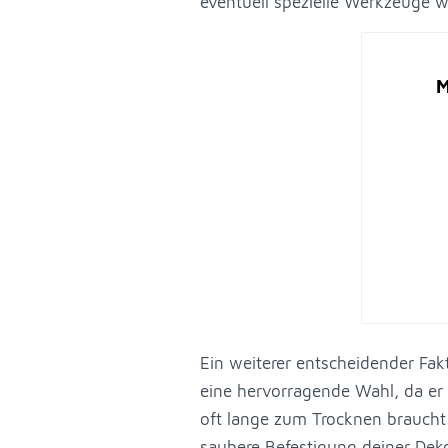
eventuell spezielle Werkzeuge w
M
Ein weiterer entscheidender Fak
eine hervorragende Wahl, da er 
oft lange zum Trocknen braucht 
saubere Befestigung deiner Dek