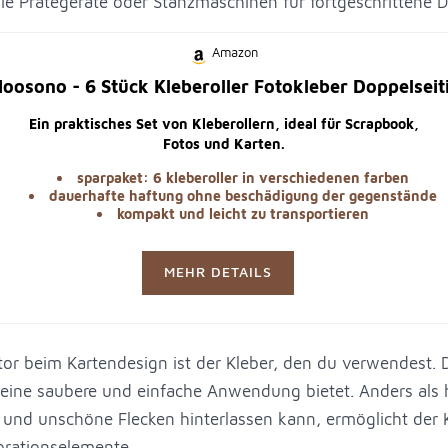
ie Prätegeräte oder Stanzmaschinen für fortgeschrittene D
Amazon
oosono - 6 Stück Kleberoller Fotokleber Doppelseit
Ein praktisches Set von Kleberollern, ideal für Scrapbook,
Fotos und Karten.
sparpaket: 6 kleberoller in verschiedenen farben
dauerhafte haftung ohne beschädigung der gegenstände
kompakt und leicht zu transportieren
MEHR DETAILS
tor beim Kartendesign ist der Kleber, den du verwendest. 
eine saubere und einfache Anwendung bietet. Anders als 
und unschöne Flecken hinterlassen kann, ermöglicht der Kl
orationselemente.