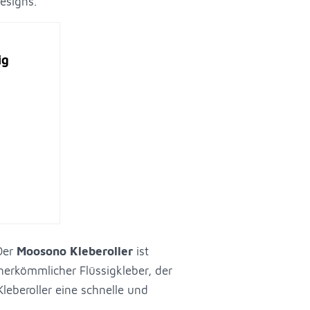
esigns.
ig
Der
Moosono Kleberoller
ist
herkömmlicher Flüssigkleber, der
eberoller eine schnelle und