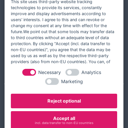
This site uses third-party website tracking
Versandinformationen
technologies to provide its services, constantly
improve and display advertisements according to
Partner werden
users' interests. I agree to this and can revoke or
Designer werden
change my consent at any time with effect for the
future.We point out that some tools may transfer data
Über Tausendschön Karten
to third countries without an adequate level of data
Blog
protection. By clicking "Accept (incl. data transfer to
non-EU countries)", you agree that the data may be
Ratgeber
used by us as well as by the respective third-party
Unsere Partner
providers (also from non-EU countries). You can, of
course, change your cookie settings at any time.
Necessary
Analytics
RECHTLICHES
Marketing
Kontakt aufnehmen
Reject optional
Allgemeine Geschäftsbedingungen
Widerrufsbelehrung
Accept all
Widerrufsformular
incl. data transfer to non-EU countries