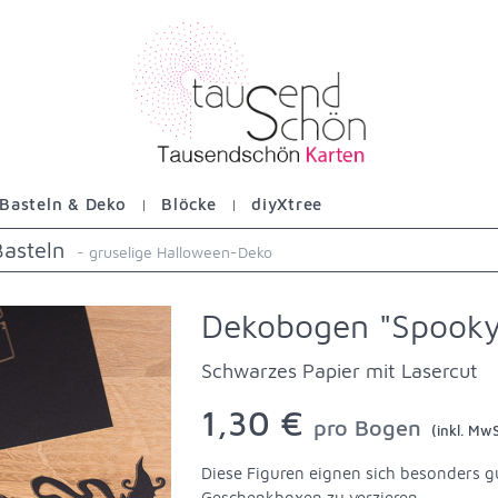
Basteln & Deko
Blöcke
diyXtree
Basteln
- gruselige Halloween-Deko
Dekobogen "Spooky
Schwarzes Papier mit Lasercut
1,30 €
pro Bogen
(inkl. MwS
Diese Figuren eignen sich besonders g
Geschenkboxen zu verzieren.