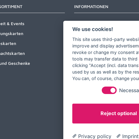
SORTIMENT
INFORMATIONEN
eit & Events
Newsletter
We use cookies!
dungskarten
Zahlungsarten
This site uses third-party websi
skarten
Versandinformationen
improve and display advertisemen
revoke or change my consent at 
achtskarten
Partner werden
tools may transfer data to third
und Geschenke
Designer werden
clicking "Accept (incl. data tra
used by us as well as by the re
Über Tausendschön Karten
You can, of course, change your
Blog
Necessa
Ratgeber
Unsere Partner
Reject optional
Privacy policy
Imprint