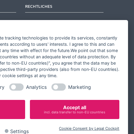
RECHTLICHES
Kontakt aufnehmen
Allgemeine Geschäftsbedingungen
te tracking technologies to provide its services, constantly
Widerrufsbelehrung
ts according to users' interests. I agree to this and can
any time with effect for the future.We point out that some
Widerrufsformular
 countries without an adequate level of data protection. By
Datenschutz
nsfer to non-EU countries)", you agree that the data may be
spective third-party providers (also from non-EU countries).
Impressum
 cookie settings at any time.
Cookie-Einstellungen ändern
ry
Analytics
Marketing
Accept all
incl. data transfer to non-EU countries
Cookie Consent by Legal Cockpit
Settings